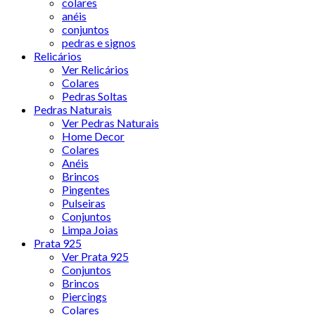
colares
anéis
conjuntos
pedras e signos
Relicários
Ver Relicários
Colares
Pedras Soltas
Pedras Naturais
Ver Pedras Naturais
Home Decor
Colares
Anéis
Brincos
Pingentes
Pulseiras
Conjuntos
Limpa Joias
Prata 925
Ver Prata 925
Conjuntos
Brincos
Piercings
Colares