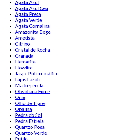
Ágata Azul
Ágata Azul Céu
Ágata Preta
Ágata Verde
Ágata Cornalina
Amazonita Bege
Ametista
Citrino
Cristal de Rocha
Granada
Hematita
Howlita
Jaspe Policromático
Lápis Lazuli
Madrepérola
Obsidiana Fumê
Ônix
Olho de Tigre
Opalina
Pedra do Sol
Pedra Estrela
Quartzo Rosa
Quartzo Verde
Rutilo