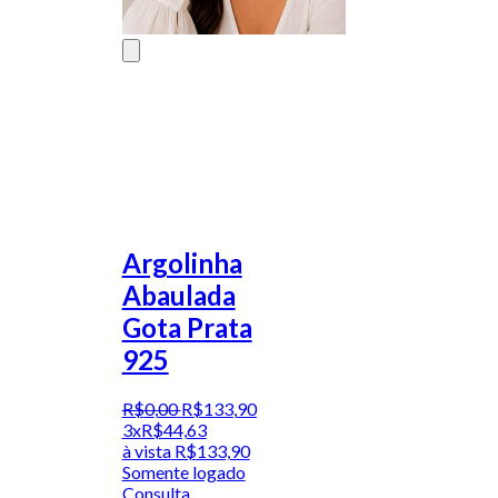
Argolinha
Abaulada
Gota Prata
925
R$
0
,
00
R$
133
,
90
3x
R$
44,63
à vista
R$
133,90
Somente logado
Consulta