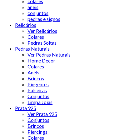
colares
anéis
conjuntos
pedras e signos
Relicários
Ver Relicários
Colares
Pedras Soltas
Pedras Naturais
Ver Pedras Naturais
Home Decor
Colares
Anéis
Brincos
Pingentes
Pulseiras
Conjuntos
Limpa Joias
Prata 925
Ver Prata 925
Conjuntos
Brincos
Piercings
Colares