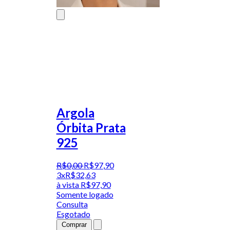
Argola
Órbita Prata
925
R$
0
,
00
R$
97
,
90
3x
R$
32,63
à vista
R$
97,90
Somente logado
Consulta
Esgotado
Comprar