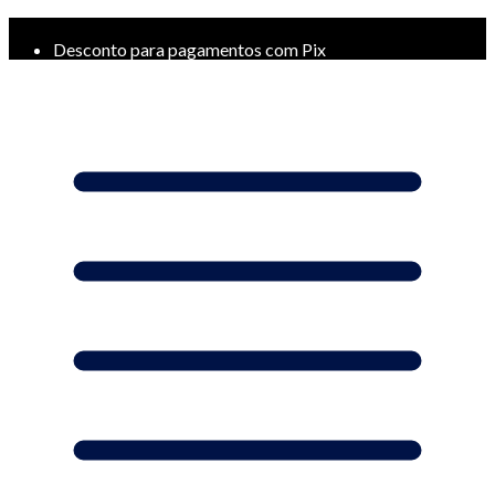
Frete Grátis a partir de R$ 299*
Desconto para pagamentos com Pix