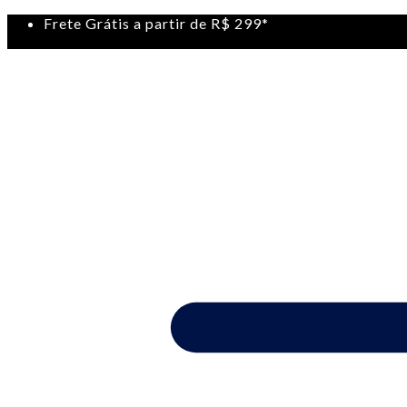
Frete Grátis a partir de R$ 299*
Desconto para pagamentos com Pix