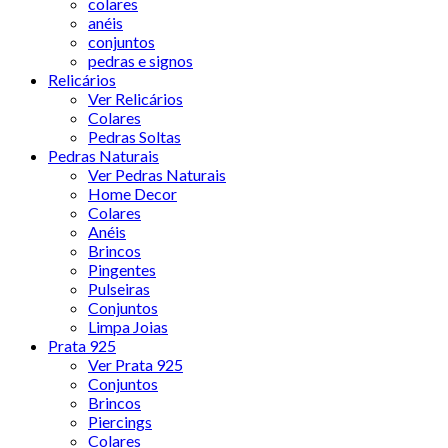
colares
anéis
conjuntos
pedras e signos
Relicários
Ver Relicários
Colares
Pedras Soltas
Pedras Naturais
Ver Pedras Naturais
Home Decor
Colares
Anéis
Brincos
Pingentes
Pulseiras
Conjuntos
Limpa Joias
Prata 925
Ver Prata 925
Conjuntos
Brincos
Piercings
Colares