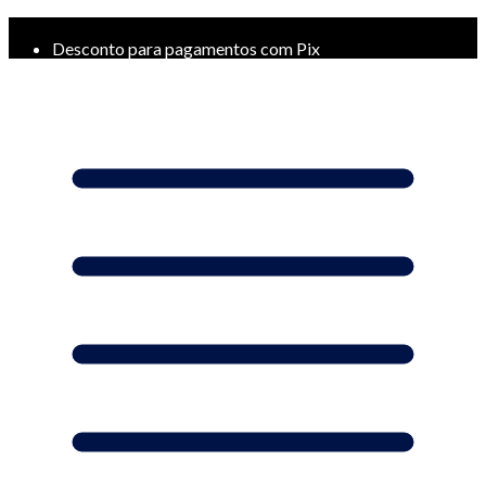
Frete Grátis a partir de R$ 299*
Desconto para pagamentos com Pix