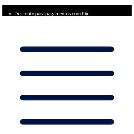
Frete Grátis a partir de R$ 299*
Desconto para pagamentos com Pix