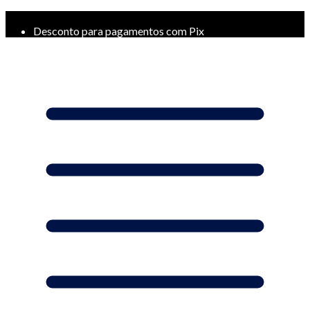
Frete Grátis a partir de R$ 299*
Desconto para pagamentos com Pix