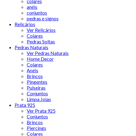
colares
anéis
conjuntos
pedras e signos
Relicários
Ver Relicários
Colares
Pedras Soltas
Pedras Naturais
Ver Pedras Naturais
Home Decor
Colares
Anéis
Brincos
Pingentes
Pulseiras
Conjuntos
Limpa Joias
Prata 925
Ver Prata 925
Conjuntos
Brincos
Piercings
Colares