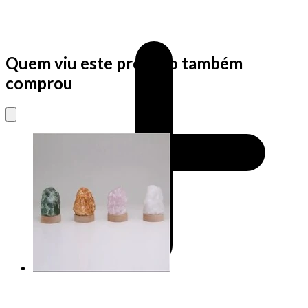
Quem viu este produto também
comprou