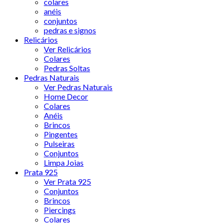
colares
anéis
conjuntos
pedras e signos
Relicários
Ver Relicários
Colares
Pedras Soltas
Pedras Naturais
Ver Pedras Naturais
Home Decor
Colares
Anéis
Brincos
Pingentes
Pulseiras
Conjuntos
Limpa Joias
Prata 925
Ver Prata 925
Conjuntos
Brincos
Piercings
Colares