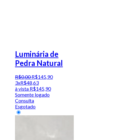
Luminária de
Pedra Natural
R$
0
,
00
R$
145
,
90
3x
R$
48,63
à vista
R$
145,90
Somente logado
Consulta
Esgotado