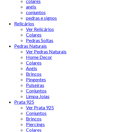
colares
anéis
conjuntos
pedras e signos
Relicários
Ver Relicários
Colares
Pedras Soltas
Pedras Naturais
Ver Pedras Naturais
Home Decor
Colares
Anéis
Brincos
Pingentes
Pulseiras
Conjuntos
Limpa Joias
Prata 925
Ver Prata 925
Conjuntos
Brincos
Piercings
Colares