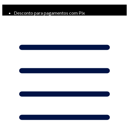
Frete Grátis a partir de R$ 299*
Desconto para pagamentos com Pix