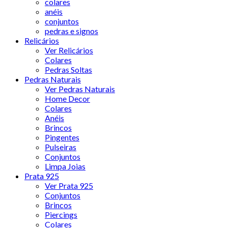
colares
anéis
conjuntos
pedras e signos
Relicários
Ver Relicários
Colares
Pedras Soltas
Pedras Naturais
Ver Pedras Naturais
Home Decor
Colares
Anéis
Brincos
Pingentes
Pulseiras
Conjuntos
Limpa Joias
Prata 925
Ver Prata 925
Conjuntos
Brincos
Piercings
Colares