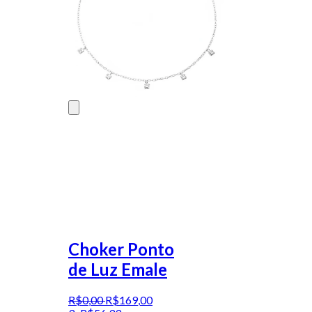
Choker Ponto
de Luz Emale
R$
0
,
00
R$
169
,
00