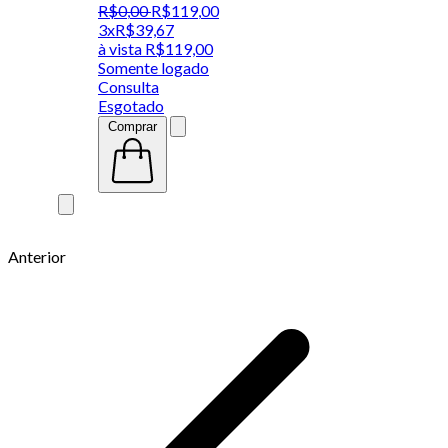
R$
0
,
00
R$
119
,
00
3x
R$
39,67
à vista
R$
119,00
Somente logado
Consulta
Esgotado
Comprar
Anterior