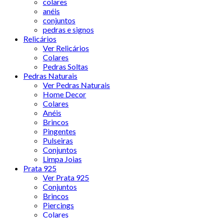
colares
anéis
conjuntos
pedras e signos
Relicários
Ver Relicários
Colares
Pedras Soltas
Pedras Naturais
Ver Pedras Naturais
Home Decor
Colares
Anéis
Brincos
Pingentes
Pulseiras
Conjuntos
Limpa Joias
Prata 925
Ver Prata 925
Conjuntos
Brincos
Piercings
Colares