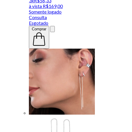
3x
R$
56,33
à vista
R$
169,00
Somente logado
Consulta
Esgotado
Comprar