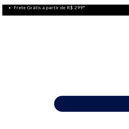
Frete Grátis a partir de R$ 299*
Desconto para pagamentos com Pix